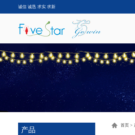
诚信 诚恳 求实 求新
首页
>
产品